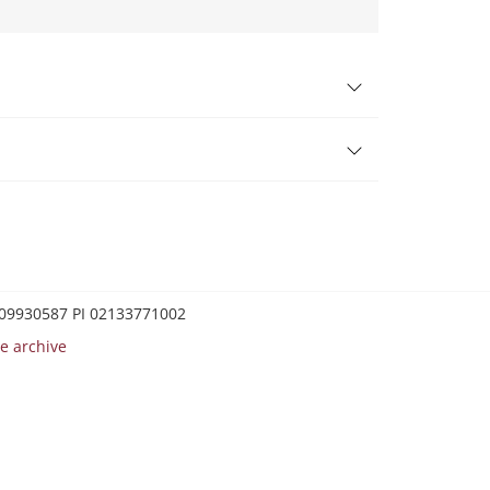
0209930587 PI 02133771002
e archive