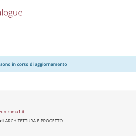
alogue
27 sono in corso di aggiornamento
uniroma1.it
 di ARCHITETTURA E PROGETTO