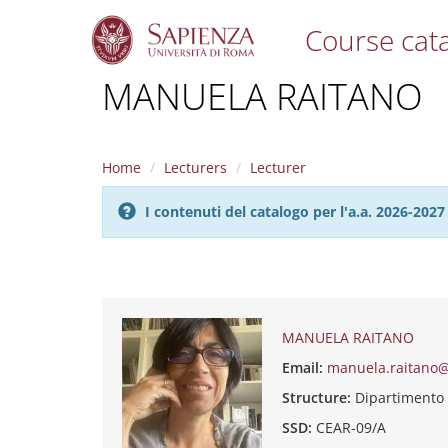
Course cat
S
MANUELA RAITANO
k
i
p
t
Home
Lecturers
Lecturer
o
m
I contenuti del catalogo per l'a.a. 2026-20
a
i
n
c
o
n
t
MANUELA RAITANO
e
Email:
manuela.raitano@
n
t
Structure:
Dipartimento
SSD:
CEAR-09/A