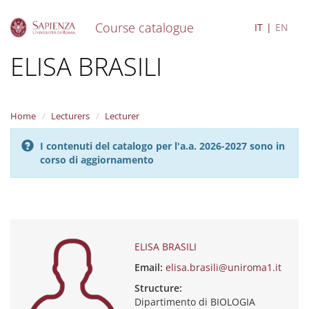
Course catalogue
IT
EN
S
ELISA BRASILI
k
i
p
t
Home
Lecturers
Lecturer
o
m
I contenuti del catalogo per l'a.a. 2026-2027 sono in
a
corso di aggiornamento
i
n
c
o
n
t
e
ELISA BRASILI
n
Email:
elisa.brasili@uniroma1.it
t
Structure:
Dipartimento di BIOLOGIA