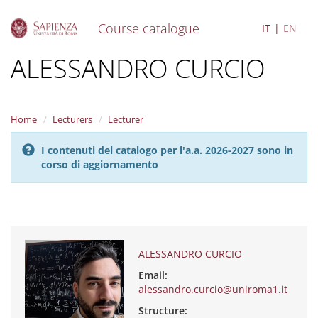
Course catalogue
IT
EN
S
ALESSANDRO CURCIO
k
i
p
t
Home
Lecturers
Lecturer
o
m
I contenuti del catalogo per l'a.a. 2026-2027 sono in
a
corso di aggiornamento
i
n
c
o
n
t
e
ALESSANDRO CURCIO
n
Email:
t
alessandro.curcio@uniroma1.it
Structure: