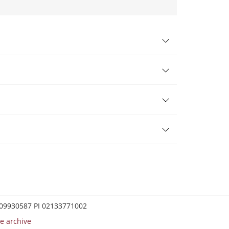
0209930587 PI 02133771002
e archive