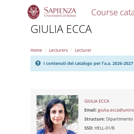
Course cat
S
GIULIA ECCA
k
i
p
t
Home
Lecturers
Lecturer
o
m
I contenuti del catalogo per l'a.a. 2026-20
a
i
n
c
o
n
t
GIULIA ECCA
e
Email:
giulia.ecca@uniro
n
t
Structure:
Dipartimento
SSD:
HELL-01/B