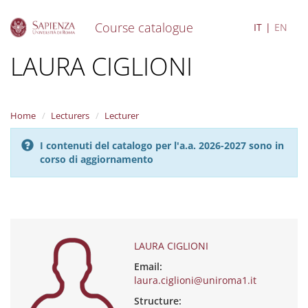
Course catalogue
IT
EN
S
LAURA CIGLIONI
k
i
p
t
Home
Lecturers
Lecturer
o
m
I contenuti del catalogo per l'a.a. 2026-2027 sono in
a
corso di aggiornamento
i
n
c
o
n
t
e
LAURA CIGLIONI
n
Email:
t
laura.ciglioni@uniroma1.it
Structure: