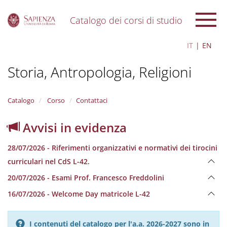
Catalogo dei corsi di studio
S
IT
EN
k
i
Storia, Antropologia, Religioni
p
t
o
m
Catalogo
Corso
Contattaci
a
i
Avvisi in evidenza
n
c
28/07/2026 - Riferimenti organizzativi e normativi dei tirocini
o
n
curriculari nel CdS L-42.
t
20/07/2026 - Esami Prof. Francesco Freddolini
e
n
16/07/2026 - Welcome Day matricole L-42
t
I contenuti del catalogo per l'a.a. 2026-2027 sono in