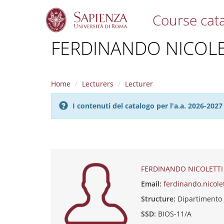
Course cat
S
FERDINANDO NICOLE
k
i
p
t
Home
Lecturers
Lecturer
o
m
I contenuti del catalogo per l'a.a. 2026-20
a
i
n
c
o
n
t
FERDINANDO NICOLETTI
e
Email:
ferdinando.nicole
n
t
Structure:
Dipartimento
SSD:
BIOS-11/A