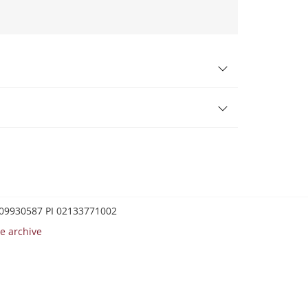
0209930587 PI 02133771002
e archive