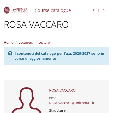
Course catalogue
IT
EN
S
ROSA VACCARO
k
i
p
t
Home
Lecturers
Lecturer
o
m
I contenuti del catalogo per l'a.a. 2026-2027 sono in
a
corso di aggiornamento
i
n
c
o
n
t
e
ROSA VACCARO
n
Email:
t
Rosa.Vaccaro@uniroma1.it
Structure: