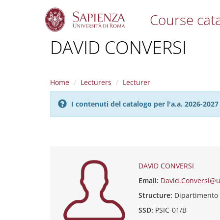
Course cat
S
DAVID CONVERSI
k
i
p
t
Home
Lecturers
Lecturer
o
m
I contenuti del catalogo per l'a.a. 2026-20
a
i
n
c
o
n
t
DAVID CONVERSI
e
Email:
David.Conversi@u
n
t
Structure:
Dipartimento
SSD:
PSIC-01/B