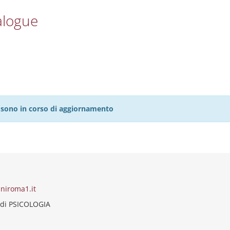
alogue
27 sono in corso di aggiornamento
niroma1.it
 di PSICOLOGIA