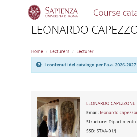
Course cat
S
LEONARDO CAPEZZ
k
i
p
t
Home
Lecturers
Lecturer
o
m
I contenuti del catalogo per l'a.a. 2026-20
a
i
n
c
o
n
t
LEONARDO CAPEZZONE
e
Email:
leonardo.capezzo
n
t
Structure:
Dipartimento 
SSD:
STAA-01/J