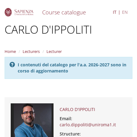
Course catalogue
IT
EN
S
CARLO D'IPPOLITI
k
i
p
t
Home
Lecturers
Lecturer
o
m
I contenuti del catalogo per l'a.a. 2026-2027 sono in
a
corso di aggiornamento
i
n
c
o
n
t
e
CARLO D'IPPOLITI
n
Email:
t
carlo.dippoliti@uniroma1.it
Structure: