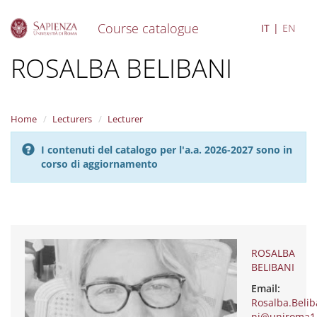
Course catalogue
IT
EN
S
ROSALBA BELIBANI
k
i
p
t
Home
Lecturers
Lecturer
o
m
I contenuti del catalogo per l'a.a. 2026-2027 sono in
a
corso di aggiornamento
i
n
c
o
n
t
e
ROSALBA
n
BELIBANI
t
Email:
Rosalba.Belib
ni@uniroma1.