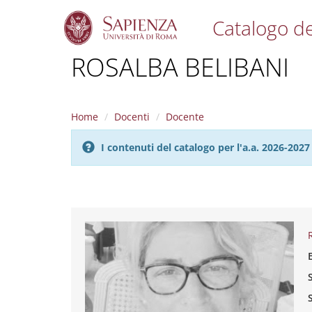
Catalogo de
S
ROSALBA BELIBANI
k
i
p
t
Home
Docenti
Docente
o
m
I contenuti del catalogo per l'a.a. 2026-20
a
i
n
c
o
n
t
e
n
t