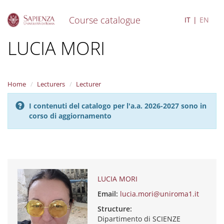
Course catalogue
IT
EN
S
LUCIA MORI
k
i
p
t
Home
Lecturers
Lecturer
o
m
I contenuti del catalogo per l'a.a. 2026-2027 sono in
a
corso di aggiornamento
i
n
c
o
n
t
e
LUCIA MORI
n
Email:
lucia.mori@uniroma1.it
t
Structure:
Dipartimento di SCIENZE