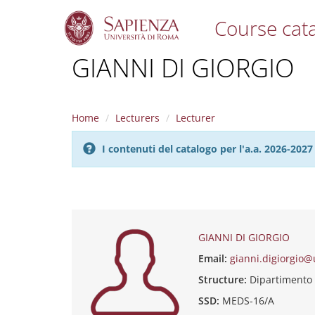
Course cat
S
GIANNI DI GIORGIO
k
i
p
t
Home
Lecturers
Lecturer
o
m
I contenuti del catalogo per l'a.a. 2026-20
a
i
n
c
o
n
t
GIANNI DI GIORGIO
e
Email:
gianni.digiorgio@
n
t
Structure:
Dipartiment
SSD:
MEDS-16/A