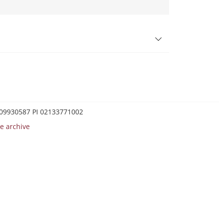
0209930587 PI 02133771002
e archive