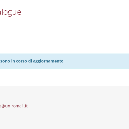
alogue
27 sono in corso di aggiornamento
ia@uniroma1.it