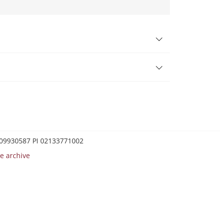
0209930587 PI 02133771002
e archive