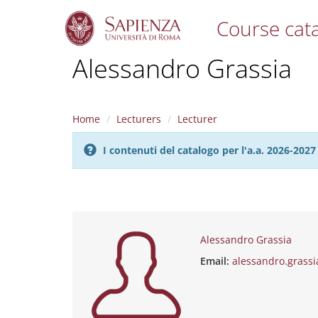
Course cat
S
Alessandro Grassia
k
i
p
t
Home
Lecturers
Lecturer
o
m
I contenuti del catalogo per l'a.a. 2026-20
a
i
n
c
o
n
t
Alessandro Grassia
e
Email:
alessandro.grass
n
t