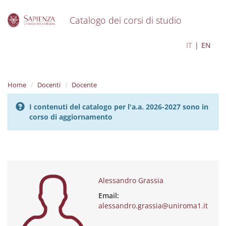
Catalogo dei corsi di studio
S
Alessandro Grassia
IT
EN
k
i
p
t
Home
Docenti
Docente
o
m
I contenuti del catalogo per l'a.a. 2026-2027 sono in
a
corso di aggiornamento
i
n
c
o
n
t
e
Alessandro Grassia
n
Email:
t
alessandro.grassia@uniroma1.it