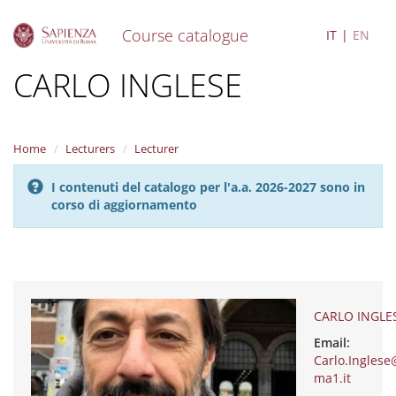
Course catalogue
IT
EN
S
CARLO INGLESE
k
i
p
t
Home
Lecturers
Lecturer
o
m
I contenuti del catalogo per l'a.a. 2026-2027 sono in
a
corso di aggiornamento
i
n
c
o
n
t
e
CARLO INGLE
n
Email:
t
Carlo.Ingles
ma1.it