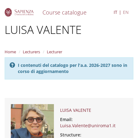
Course catalogue
IT
EN
S
LUISA VALENTE
k
i
p
t
Home
Lecturers
Lecturer
o
m
I contenuti del catalogo per l'a.a. 2026-2027 sono in
a
corso di aggiornamento
i
n
c
o
n
t
e
LUISA VALENTE
n
Email:
t
Luisa.Valente@uniroma1.it
Structure: