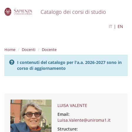
Catalogo dei corsi di studio
S
LUISA VALENTE
IT
EN
k
i
p
t
Home
Docenti
Docente
o
m
I contenuti del catalogo per l'a.a. 2026-2027 sono in
a
corso di aggiornamento
i
n
c
o
n
t
e
LUISA VALENTE
n
Email:
t
Luisa.Valente@uniroma1.it
Structure: