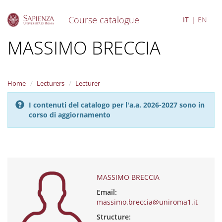
Course catalogue
IT
EN
S
MASSIMO BRECCIA
k
i
p
t
Home
Lecturers
Lecturer
o
m
I contenuti del catalogo per l'a.a. 2026-2027 sono in
a
corso di aggiornamento
i
n
c
o
n
t
e
MASSIMO BRECCIA
n
Email:
t
massimo.breccia@uniroma1.it
Structure: