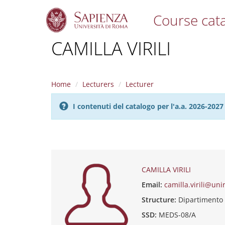
Course cat
S
CAMILLA VIRILI
k
i
p
t
Home
Lecturers
Lecturer
o
m
I contenuti del catalogo per l'a.a. 2026-20
a
i
n
c
o
n
t
CAMILLA VIRILI
e
Email:
camilla.virili@uni
n
t
Structure:
Dipartimento
SSD:
MEDS-08/A