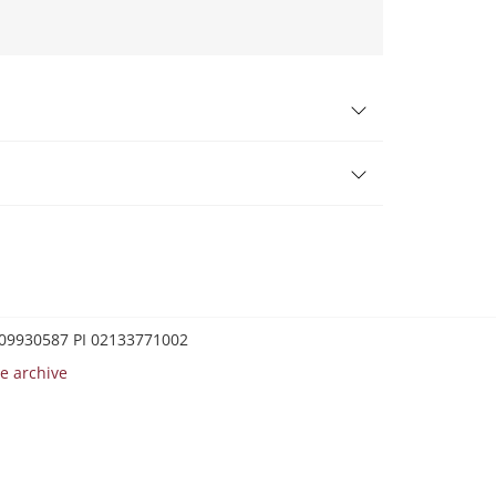
0209930587 PI 02133771002
e archive