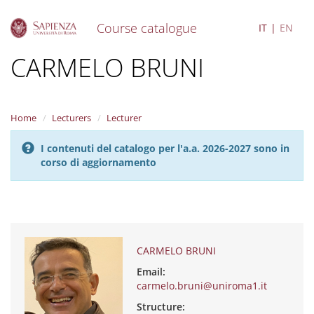
Course catalogue
IT
EN
S
CARMELO BRUNI
k
i
p
t
Home
Lecturers
Lecturer
o
m
I contenuti del catalogo per l'a.a. 2026-2027 sono in
a
corso di aggiornamento
i
n
c
o
n
t
e
CARMELO BRUNI
n
Email:
t
carmelo.bruni@uniroma1.it
Structure: