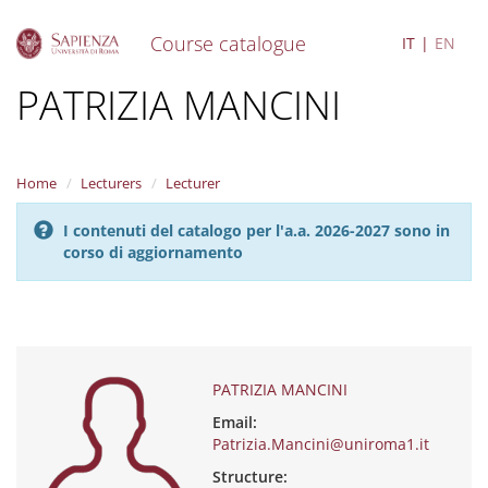
Course catalogue
IT
EN
S
PATRIZIA MANCINI
k
i
p
t
Home
Lecturers
Lecturer
o
m
I contenuti del catalogo per l'a.a. 2026-2027 sono in
a
corso di aggiornamento
i
n
c
o
n
t
e
PATRIZIA MANCINI
n
Email:
t
Patrizia.Mancini@uniroma1.it
Structure: