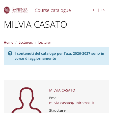
Course catalogue
IT
EN
S
MILVIA CASATO
k
i
p
t
Home
Lecturers
Lecturer
o
m
I contenuti del catalogo per l'a.a. 2026-2027 sono in
a
corso di aggiornamento
i
n
c
o
n
t
e
MILVIA CASATO
n
Email:
t
milvia.casato@uniroma1.it
Structure: