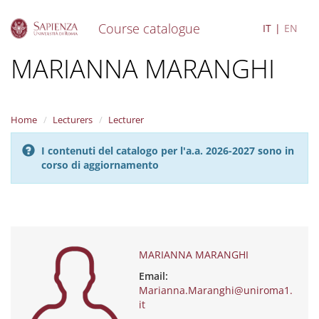
Course catalogue
IT
EN
S
MARIANNA MARANGHI
k
i
p
t
Home
Lecturers
Lecturer
o
m
I contenuti del catalogo per l'a.a. 2026-2027 sono in
a
corso di aggiornamento
i
n
c
o
n
t
e
MARIANNA MARANGHI
n
Email:
t
Marianna.Maranghi@uniroma1.
it