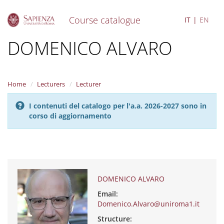
Course catalogue
IT
EN
S
DOMENICO ALVARO
k
i
p
t
Home
Lecturers
Lecturer
o
m
I contenuti del catalogo per l'a.a. 2026-2027 sono in
a
corso di aggiornamento
i
n
c
o
n
t
e
DOMENICO ALVARO
n
Email:
t
Domenico.Alvaro@uniroma1.it
Structure: