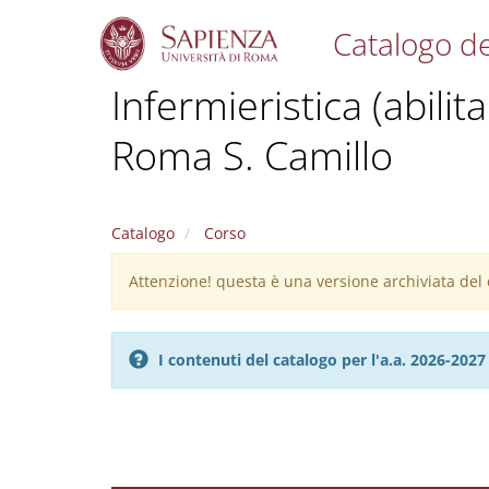
Catalogo de
S
Infermieristica (abilit
k
i
Roma S. Camillo
p
t
o
m
a
Catalogo
Corso
i
n
Attenzione! questa è una versione archiviata del c
Warning
c
message
o
n
I contenuti del catalogo per l'a.a. 2026-20
t
e
n
t