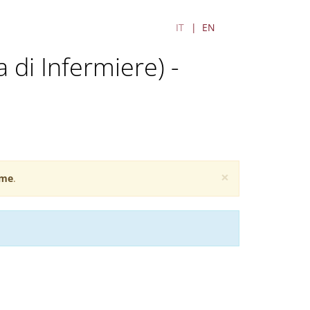
IT
EN
a di Infermiere) -
×
me
.