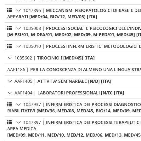
1047896
|
MECCANISMI FISIOPATOLOGICI DI BASE E DE
APPARATI
[MED/04, BIO/12, MED/05] [ITA]
1035008
|
PROCESSI SOCIALI E PSICOLOGICI DELL'IND
[M-PSI/01, M-DEA/01, MED/02, MED/09, M-PED/01, MED/45] [I
1035010
|
PROCESSI INFERMIERISTICI METODOLOGICI E
1035602
|
TIROCINIO I
[MED/45] [ITA]
AAF1186
|
PER LA CONOSCENZA DI ALMENO UNA LINGUA STR
AAF1405
|
ATTIVITA' SEMINARIALE
[N/D] [ITA]
AAF1404
|
LABORATORI PROFESSIONALI
[N/D] [ITA]
1047937
|
INFERMIERISTICA DEI PROCESSI DIAGNOSTIC
RIABILITATIVI
[MED/36, MED/08, MED/45, BIO/14, MED/09, MED
1047897
|
INFERMIERISTICA DEI PROCESSI TERAPEUTICI
AREA MEDICA
[MED/09, MED/11, MED/10, MED/12, MED/06, MED/13, MED/45,