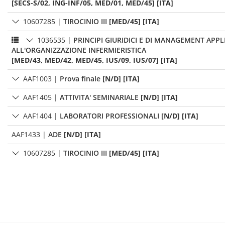
[SECS-S/02, ING-INF/05, MED/01, MED/45] [ITA]
10607285
|
TIROCINIO III
[MED/45] [ITA]
1036535
|
PRINCIPI GIURIDICI E DI MANAGEMENT APPL
ALL'ORGANIZZAZIONE INFERMIERISTICA
[MED/43, MED/42, MED/45, IUS/09, IUS/07] [ITA]
AAF1003
|
Prova finale
[N/D] [ITA]
AAF1405
|
ATTIVITA' SEMINARIALE
[N/D] [ITA]
AAF1404
|
LABORATORI PROFESSIONALI
[N/D] [ITA]
AAF1433
|
ADE
[N/D] [ITA]
10607285
|
TIROCINIO III
[MED/45] [ITA]