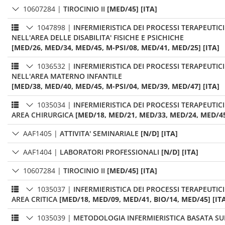
10607284
|
TIROCINIO II
[MED/45] [ITA]
1047898
|
INFERMIERISTICA DEI PROCESSI TERAPEUTICI
NELL'AREA DELLE DISABILITA' FISICHE E PSICHICHE
[MED/26, MED/34, MED/45, M-PSI/08, MED/41, MED/25] [ITA]
1036532
|
INFERMIERISTICA DEI PROCESSI TERAPEUTICI
NELL'AREA MATERNO INFANTILE
[MED/38, MED/40, MED/45, M-PSI/04, MED/39, MED/47] [ITA]
1035034
|
INFERMIERISTICA DEI PROCESSI TERAPEUTICI
AREA CHIRURGICA
[MED/18, MED/21, MED/33, MED/24, MED/45
AAF1405
|
ATTIVITA' SEMINARIALE
[N/D] [ITA]
AAF1404
|
LABORATORI PROFESSIONALI
[N/D] [ITA]
10607284
|
TIROCINIO II
[MED/45] [ITA]
1035037
|
INFERMIERISTICA DEI PROCESSI TERAPEUTICI
AREA CRITICA
[MED/18, MED/09, MED/41, BIO/14, MED/45] [IT
1035039
|
METODOLOGIA INFERMIERISTICA BASATA SUL