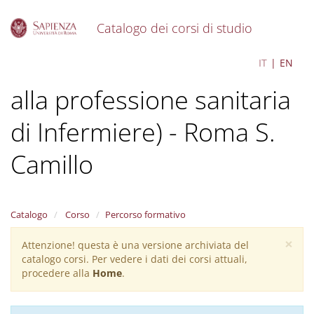
Catalogo dei corsi di studio
S
Infermieristica (abilitante
IT
EN
k
i
alla professione sanitaria
p
t
o
di Infermiere) - Roma S.
m
a
Camillo
i
n
c
o
Catalogo
Corso
Percorso formativo
n
t
×
Attenzione! questa è una versione archiviata del
Warning
e
catalogo corsi. Per vedere i dati dei corsi attuali,
n
message
procedere alla
Home
.
t