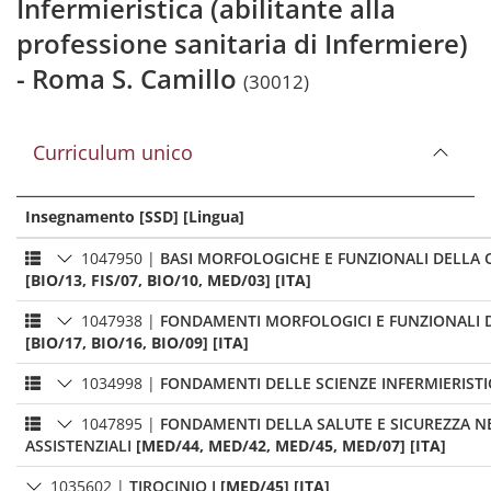
Infermieristica (abilitante alla
professione sanitaria di Infermiere)
- Roma S. Camillo
(30012)
Curriculum unico
Insegnamento [SSD] [Lingua]
1047950
|
BASI MORFOLOGICHE E FUNZIONALI DELLA 
[BIO/13, FIS/07, BIO/10, MED/03] [ITA]
1047938
|
FONDAMENTI MORFOLOGICI E FUNZIONALI 
[BIO/17, BIO/16, BIO/09] [ITA]
1034998
|
FONDAMENTI DELLE SCIENZE INFERMIERIST
1047895
|
FONDAMENTI DELLA SALUTE E SICUREZZA NE
ASSISTENZIALI
[MED/44, MED/42, MED/45, MED/07] [ITA]
1035602
|
TIROCINIO I
[MED/45] [ITA]