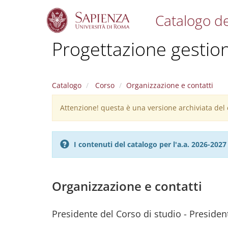
Catalogo de
S
Progettazione gestione
k
i
p
t
Catalogo
Corso
Organizzazione e contatti
o
m
Attenzione! questa è una versione archiviata del c
Warning
a
i
message
n
c
I contenuti del catalogo per l'a.a. 2026-20
o
n
t
e
Organizzazione e contatti
n
t
Presidente del Corso di studio - President