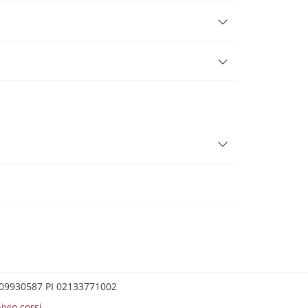
0209930587 PI 02133771002
ivio corsi