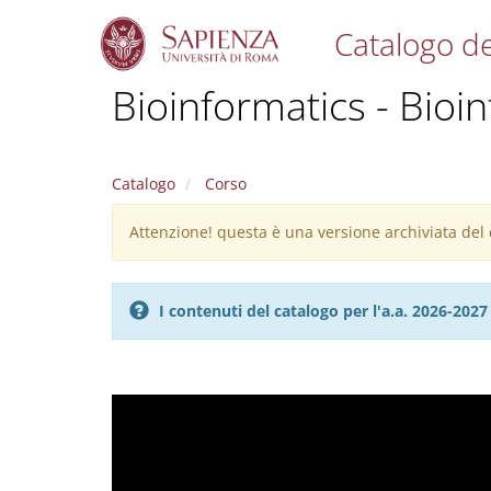
Catalogo de
S
Bioinformatics - Bioi
k
i
p
t
Catalogo
Corso
o
m
Attenzione! questa è una versione archiviata del c
Warning
a
i
message
n
c
I contenuti del catalogo per l'a.a. 2026-20
o
n
t
e
n
t