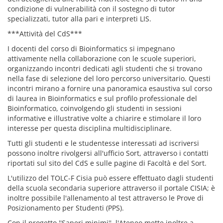
condizione di vulnerabilità con il sostegno di tutor
specializzati, tutor alla pari e interpreti LIS.
***Attività del CdS***
I docenti del corso di Bioinformatics si impegnano
attivamente nella collaborazione con le scuole superiori,
organizzando incontri dedicati agli studenti che si trovano
nella fase di selezione del loro percorso universitario. Questi
incontri mirano a fornire una panoramica esaustiva sul corso
di laurea in Bioinformatics e sul profilo professionale del
Bioinformatico, coinvolgendo gli studenti in sessioni
informative e illustrative volte a chiarire e stimolare il loro
interesse per questa disciplina multidisciplinare.
Tutti gli studenti e le studentesse interessati ad iscriversi
possono inoltre rivolgersi all'ufficio Sort, attraverso i contatti
riportati sul sito del CdS e sulle pagine di Facoltà e del Sort.
L'utilizzo del TOLC-F Cisia può essere effettuato dagli studenti
della scuola secondaria superiore attraverso il portale CISIA; è
inoltre possibile l'allenamento al test attraverso le Prove di
Posizionamento per Studenti (PPS).
Con il progetto ''Saperi minimi'', l'Ateneo mette inoltre a