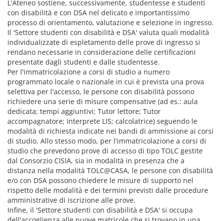
L'Ateneo sostiene, successivamente, studentesse e studenti
con disabilità e con DSA nel delicato e importantissimo
processo di orientamento, valutazione e selezione in ingresso.
Il 'Settore studenti con disabilità e DSA' valuta quali modalità
individualizzate di espletamento delle prove di ingresso si
rendano necessarie in considerazione delle certificazioni
presentate dagli studenti e dalle studentesse.
Per l'immatricolazione a corsi di studio a numero
programmato locale o nazionale in cui è prevista una prova
selettiva per l'accesso, le persone con disabilità possono
richiedere una serie di misure compensative (ad es.: aula
dedicata; tempi aggiuntivi; Tutor lettore; Tutor
accompagnatore; Interprete LIS; calcolatrice) seguendo le
modalità di richiesta indicate nei bandi di ammissione ai corsi
di studio. Allo stesso modo, per l'immatricolazione a corsi di
studio che prevedono prove di accesso di tipo TOLC gestite
dal Consorzio CISIA, sia in modalità in presenza che a
distanza nella modalità TOLC@CASA, le persone con disabilità
e/o con DSA possono chiedere le misure di supporto nel
rispetto delle modalità e dei termini previsti dalle procedure
amministrative di iscrizione alle prove.
Infine, il 'Settore studenti con disabilità e DSA' si occupa
dell'accoglienza alle nuove matricole che si trovano in una