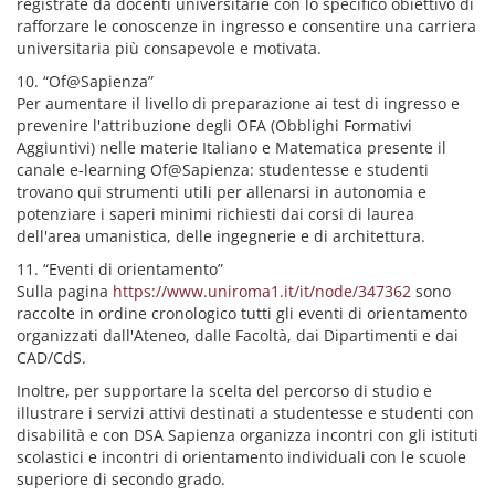
registrate da docenti universitarie con lo specifico obiettivo di
rafforzare le conoscenze in ingresso e consentire una carriera
universitaria più consapevole e motivata.
10. “Of@Sapienza”
Per aumentare il livello di preparazione ai test di ingresso e
prevenire l'attribuzione degli OFA (Obblighi Formativi
Aggiuntivi) nelle materie Italiano e Matematica presente il
canale e-learning Of@Sapienza: studentesse e studenti
trovano qui strumenti utili per allenarsi in autonomia e
potenziare i saperi minimi richiesti dai corsi di laurea
dell'area umanistica, delle ingegnerie e di architettura.
11. “Eventi di orientamento”
Sulla pagina
https://www.uniroma1.it/it/node/347362
sono
raccolte in ordine cronologico tutti gli eventi di orientamento
organizzati dall'Ateneo, dalle Facoltà, dai Dipartimenti e dai
CAD/CdS.
Inoltre, per supportare la scelta del percorso di studio e
illustrare i servizi attivi destinati a studentesse e studenti con
disabilità e con DSA Sapienza organizza incontri con gli istituti
scolastici e incontri di orientamento individuali con le scuole
superiore di secondo grado.