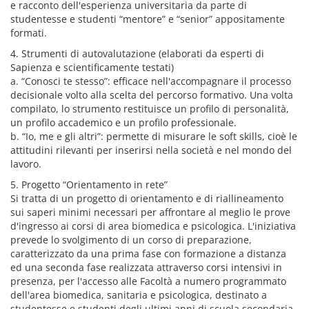
e racconto dell'esperienza universitaria da parte di
studentesse e studenti “mentore” e “senior” appositamente
formati.
4. Strumenti di autovalutazione (elaborati da esperti di
Sapienza e scientificamente testati)
a. “Conosci te stesso”: efficace nell'accompagnare il processo
decisionale volto alla scelta del percorso formativo. Una volta
compilato, lo strumento restituisce un profilo di personalità,
un profilo accademico e un profilo professionale.
b. “Io, me e gli altri”: permette di misurare le soft skills, cioè le
attitudini rilevanti per inserirsi nella società e nel mondo del
lavoro.
5. Progetto “Orientamento in rete”
Si tratta di un progetto di orientamento e di riallineamento
sui saperi minimi necessari per affrontare al meglio le prove
d'ingresso ai corsi di area biomedica e psicologica. L'iniziativa
prevede lo svolgimento di un corso di preparazione,
caratterizzato da una prima fase con formazione a distanza
ed una seconda fase realizzata attraverso corsi intensivi in
presenza, per l'accesso alle Facoltà a numero programmato
dell'area biomedica, sanitaria e psicologica, destinato a
studentesse e studenti degli ultimi anni di scuola secondaria