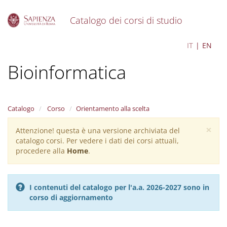
Catalogo dei corsi di studio
S
Bioinformatics -
IT
EN
k
i
Bioinformatica
p
t
o
m
a
Catalogo
Corso
Orientamento alla scelta
i
×
n
Attenzione! questa è una versione archiviata del
Warning
c
catalogo corsi. Per vedere i dati dei corsi attuali,
message
o
procedere alla
Home
.
n
t
e
I contenuti del catalogo per l'a.a. 2026-2027 sono in
n
corso di aggiornamento
t