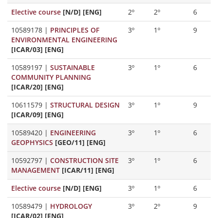
Elective course
[N/D] [ENG]
2º
2º
6
10589178
|
PRINCIPLES OF
3º
1º
9
ENVIRONMENTAL ENGINEERING
[ICAR/03] [ENG]
10589197
|
SUSTAINABLE
3º
1º
6
COMMUNITY PLANNING
[ICAR/20] [ENG]
10611579
|
STRUCTURAL DESIGN
3º
1º
9
[ICAR/09] [ENG]
10589420
|
ENGINEERING
3º
1º
6
GEOPHYSICS
[GEO/11] [ENG]
10592797
|
CONSTRUCTION SITE
3º
1º
6
MANAGEMENT
[ICAR/11] [ENG]
Elective course
[N/D] [ENG]
3º
1º
6
10589479
|
HYDROLOGY
3º
2º
9
[ICAR/02] [ENG]