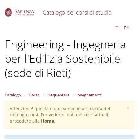
Catalogo dei corsi di studio
S
Sustainable Building
IT
EN
k
i
Engineering - Ingegneria
p
t
o
per l'Edilizia Sostenibile
m
a
(sede di Rieti)
i
n
c
o
Catalogo
Corso
Frequentare
Insegnamenti
n
t
×
Attenzione! questa è una versione archiviata del
Warning
e
catalogo corsi. Per vedere i dati dei corsi attuali,
n
message
procedere alla
Home
.
t