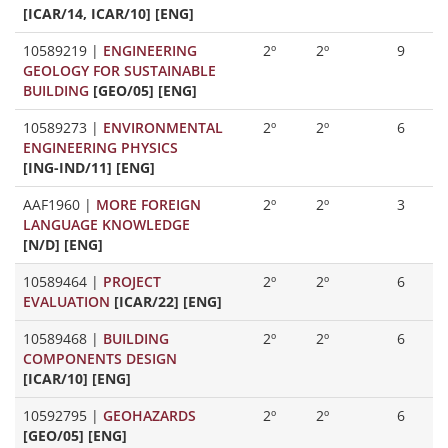
[ICAR/14, ICAR/10] [ENG]
10589219
|
ENGINEERING
2º
2º
9
GEOLOGY FOR SUSTAINABLE
BUILDING
[GEO/05] [ENG]
10589273
|
ENVIRONMENTAL
2º
2º
6
ENGINEERING PHYSICS
[ING-IND/11] [ENG]
AAF1960
|
MORE FOREIGN
2º
2º
3
LANGUAGE KNOWLEDGE
[N/D] [ENG]
10589464
|
PROJECT
2º
2º
6
EVALUATION
[ICAR/22] [ENG]
10589468
|
BUILDING
2º
2º
6
COMPONENTS DESIGN
[ICAR/10] [ENG]
10592795
|
GEOHAZARDS
2º
2º
6
[GEO/05] [ENG]