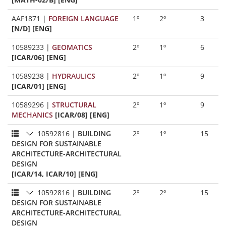
AAF1871
|
FOREIGN LANGUAGE
1º
2º
3
[N/D] [ENG]
10589233
|
GEOMATICS
2º
1º
6
[ICAR/06] [ENG]
10589238
|
HYDRAULICS
2º
1º
9
[ICAR/01] [ENG]
10589296
|
STRUCTURAL
2º
1º
9
MECHANICS
[ICAR/08] [ENG]
10592816
|
BUILDING
2º
1º
15
DESIGN FOR SUSTAINABLE
ARCHITECTURE-ARCHITECTURAL
DESIGN
[ICAR/14, ICAR/10] [ENG]
10592816
|
BUILDING
2º
2º
15
DESIGN FOR SUSTAINABLE
ARCHITECTURE-ARCHITECTURAL
DESIGN