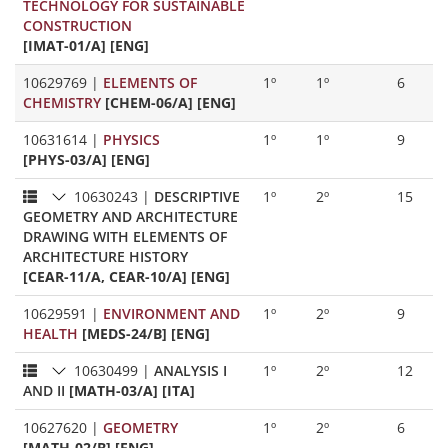
TECHNOLOGY FOR SUSTAINABLE
CONSTRUCTION
[IMAT-01/A] [ENG]
10629769
|
ELEMENTS OF
1º
1º
6
CHEMISTRY
[CHEM-06/A] [ENG]
10631614
|
PHYSICS
1º
1º
9
[PHYS-03/A] [ENG]
10630243
|
DESCRIPTIVE
1º
2º
15
GEOMETRY AND ARCHITECTURE
DRAWING WITH ELEMENTS OF
ARCHITECTURE HISTORY
[CEAR-11/A, CEAR-10/A] [ENG]
10629591
|
ENVIRONMENT AND
1º
2º
9
HEALTH
[MEDS-24/B] [ENG]
10630499
|
ANALYSIS I
1º
2º
12
AND II
[MATH-03/A] [ITA]
10627620
|
GEOMETRY
1º
2º
6
[MATH-02/B] [ENG]