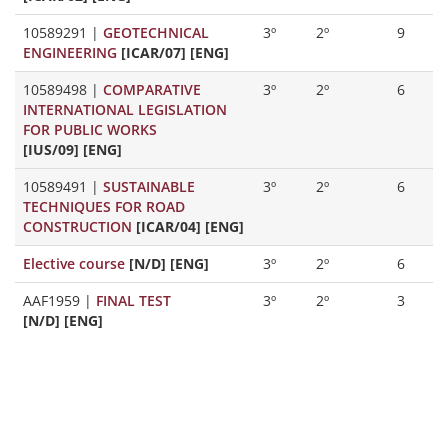
10589291
|
GEOTECHNICAL
3º
2º
9
ENGINEERING
[ICAR/07] [ENG]
10589498
|
COMPARATIVE
3º
2º
6
INTERNATIONAL LEGISLATION
FOR PUBLIC WORKS
[IUS/09] [ENG]
10589491
|
SUSTAINABLE
3º
2º
6
TECHNIQUES FOR ROAD
CONSTRUCTION
[ICAR/04] [ENG]
Elective course
[N/D] [ENG]
3º
2º
6
AAF1959
|
FINAL TEST
3º
2º
3
[N/D] [ENG]