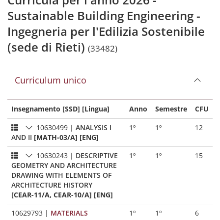
Sustainable Building Engineering -
Ingegneria per l'Edilizia Sostenibile
(sede di Rieti)
(33482)
Curriculum unico
Insegnamento [SSD] [Lingua]
Anno
Semestre
CFU
10630499
|
ANALYSIS I
1º
1º
12
AND II
[MATH-03/A] [ENG]
10630243
|
DESCRIPTIVE
1º
1º
15
GEOMETRY AND ARCHITECTURE
DRAWING WITH ELEMENTS OF
ARCHITECTURE HISTORY
[CEAR-11/A, CEAR-10/A] [ENG]
10629793
|
MATERIALS
1º
1º
6