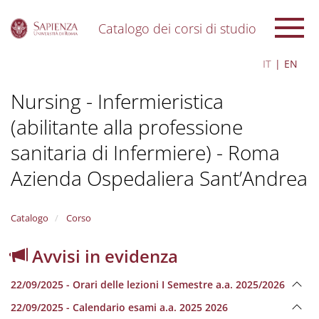
Catalogo dei corsi di studio
S
IT
EN
k
i
Nursing - Infermieristica
p
t
(abilitante alla professione
o
m
sanitaria di Infermiere) - Roma
a
i
Azienda Ospedaliera Sant’Andrea
n
c
o
Catalogo
Corso
n
t
Avvisi in evidenza
e
n
t
22/09/2025 - Orari delle lezioni I Semestre a.a. 2025/2026
22/09/2025 - Calendario esami a.a. 2025 2026