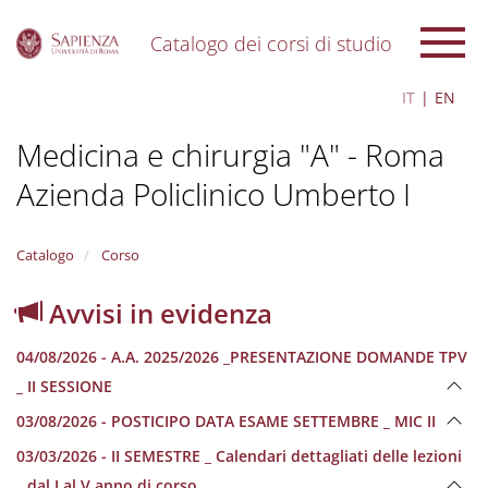
Catalogo dei corsi di studio
S
IT
EN
k
i
Medicina e chirurgia "A" - Roma
p
t
Azienda Policlinico Umberto I
o
m
a
i
Catalogo
Corso
n
c
Avvisi in evidenza
o
n
04/08/2026 - A.A. 2025/2026 _PRESENTAZIONE DOMANDE TPV
t
e
_ II SESSIONE
n
03/08/2026 - POSTICIPO DATA ESAME SETTEMBRE _ MIC II
t
03/03/2026 - II SEMESTRE _ Calendari dettagliati delle lezioni
_ dal I al V anno di corso