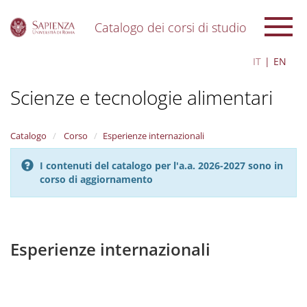
Catalogo dei corsi di studio
S
IT
EN
k
i
Scienze e tecnologie alimentari
p
t
o
m
Catalogo
Corso
Esperienze internazionali
a
i
I contenuti del catalogo per l'a.a. 2026-2027 sono in
n
corso di aggiornamento
c
o
n
t
e
Esperienze internazionali
n
t