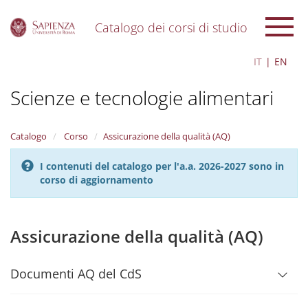
Catalogo dei corsi di studio
S
IT
EN
k
i
Scienze e tecnologie alimentari
p
t
o
m
Catalogo
Corso
Assicurazione della qualità (AQ)
a
i
I contenuti del catalogo per l'a.a. 2026-2027 sono in
n
corso di aggiornamento
c
o
n
t
Assicurazione della qualità (AQ)
e
n
t
Documenti AQ del CdS