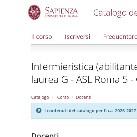
Catalogo de
S
k
i
Il corso
Iscriversi
Frequentar
p
t
o
m
Infermieristica (abilitan
a
i
laurea G - ASL Roma 5 - 
n
c
o
n
Catalogo
Corso
Docenti
t
e
I contenuti del catalogo per l'a.a. 2026-20
n
t
Docenti