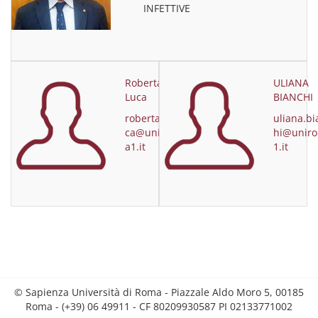
INFETTIVE
Roberta De
ULIANA
Luca
BIANCHI
roberta.delu
uliana.bi
ca@unirom
hi@unir
a1.it
1.it
© Sapienza Università di Roma - Piazzale Aldo Moro 5, 00185
Roma - (+39) 06 49911 - CF 80209930587 PI 02133771002