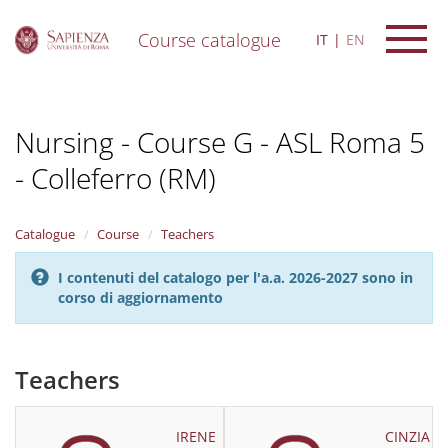
Course catalogue
IT
EN
S
k
i
Nursing - Course G - ASL Roma 5
p
t
- Colleferro (RM)
o
m
a
i
Catalogue
Course
Teachers
n
c
I contenuti del catalogo per l'a.a. 2026-2027 sono in
o
corso di aggiornamento
n
t
e
Teachers
n
t
IRENE
CINZIA