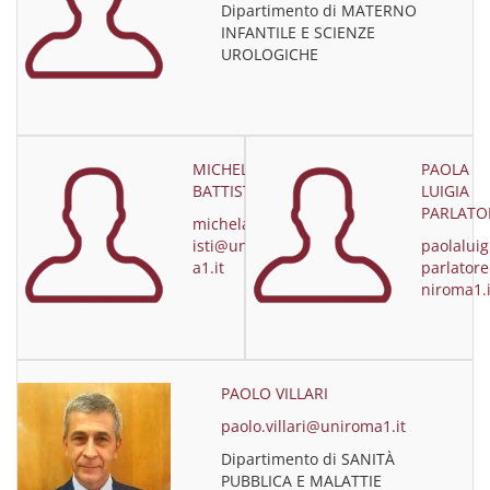
Dipartimento di MATERNO
INFANTILE E SCIENZE
UROLOGICHE
MICHELA
PAOLA
BATTISTI
LUIGIA
PARLATO
michela.batt
isti@unirom
paolaluig
a1.it
parlator
niroma1.i
PAOLO VILLARI
paolo.villari@uniroma1.it
Dipartimento di SANITÀ
PUBBLICA E MALATTIE