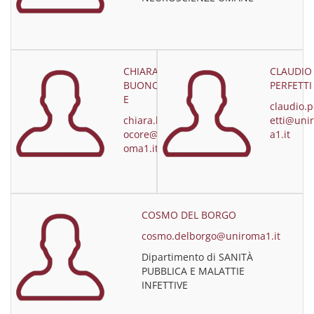
CHIARA
CLAUDIO
BUONOCOR
PERFETTI
E
claudio.p
chiara.buon
etti@uni
ocore@unir
a1.it
oma1.it
COSMO DEL BORGO
cosmo.delborgo@uniroma1.it
Dipartimento di SANITÀ
PUBBLICA E MALATTIE
INFETTIVE