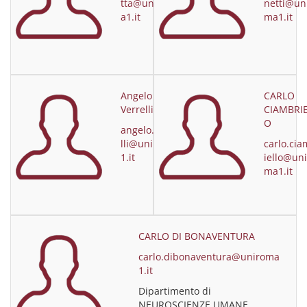
tta@unirom
netti@un
a1.it
ma1.it
Angelo
CARLO
Verrelli
CIAMBRI
O
angelo.verre
lli@uniroma
carlo.cia
1.it
iello@uni
ma1.it
CARLO DI BONAVENTURA
carlo.dibonaventura@uniroma
1.it
Dipartimento di
NEUROSCIENZE UMANE