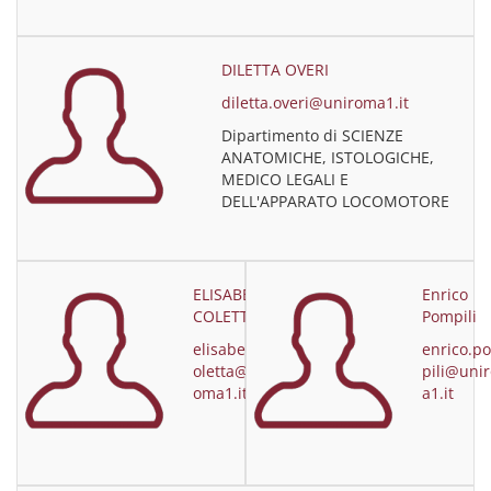
DILETTA OVERI
diletta.overi@uniroma1.it
Dipartimento di SCIENZE
ANATOMICHE, ISTOLOGICHE,
MEDICO LEGALI E
DELL'APPARATO LOCOMOTORE
ELISABETTA
Enrico
COLETTA
Pompili
elisabetta.c
enrico.p
oletta@unir
pili@uni
oma1.it
a1.it