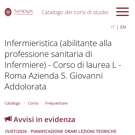
Catalogo dei corsi di studio
S
IT
EN
k
i
Infermieristica (abilitante alla
p
t
professione sanitaria di
o
m
Infermiere) - Corso di laurea L -
a
i
Roma Azienda S. Giovanni
n
c
Addolorata
o
n
t
Catalogo
Corso
Frequentare
e
n
Avvisi in evidenza
t
15/07/2026 - PIANIFICAZIONE ORARI LEZIONI TEORICHE