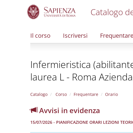
Catalogo de
S
k
i
Il corso
Iscriversi
Frequentar
p
t
o
m
Infermieristica (abilitan
a
i
laurea L - Roma Azienda
n
c
o
n
Catalogo
Corso
Frequentare
Orario
t
e
Avvisi in evidenza
n
t
15/07/2026 - PIANIFICAZIONE ORARI LEZIONI TEO