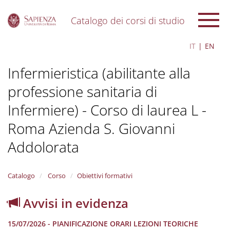
Catalogo dei corsi di studio
S
IT
EN
k
i
Infermieristica (abilitante alla
p
t
professione sanitaria di
o
m
Infermiere) - Corso di laurea L -
a
i
Roma Azienda S. Giovanni
n
c
Addolorata
o
n
t
Catalogo
Corso
Obiettivi formativi
e
n
Avvisi in evidenza
t
15/07/2026 - PIANIFICAZIONE ORARI LEZIONI TEORICHE