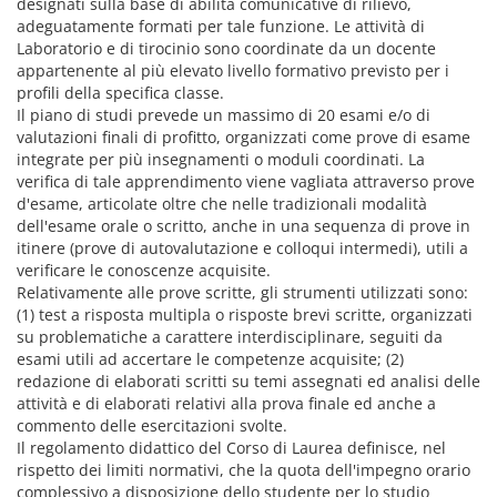
designati sulla base di abilità comunicative di rilievo,
adeguatamente formati per tale funzione. Le attività di
Laboratorio e di tirocinio sono coordinate da un docente
appartenente al più elevato livello formativo previsto per i
profili della specifica classe.
Il piano di studi prevede un massimo di 20 esami e/o di
valutazioni finali di profitto, organizzati come prove di esame
integrate per più insegnamenti o moduli coordinati. La
verifica di tale apprendimento viene vagliata attraverso prove
d'esame, articolate oltre che nelle tradizionali modalità
dell'esame orale o scritto, anche in una sequenza di prove in
itinere (prove di autovalutazione e colloqui intermedi), utili a
verificare le conoscenze acquisite.
Relativamente alle prove scritte, gli strumenti utilizzati sono:
(1) test a risposta multipla o risposte brevi scritte, organizzati
su problematiche a carattere interdisciplinare, seguiti da
esami utili ad accertare le competenze acquisite; (2)
redazione di elaborati scritti su temi assegnati ed analisi delle
attività e di elaborati relativi alla prova finale ed anche a
commento delle esercitazioni svolte.
Il regolamento didattico del Corso di Laurea definisce, nel
rispetto dei limiti normativi, che la quota dell'impegno orario
complessivo a disposizione dello studente per lo studio