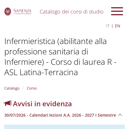
Catalogo dei corsi di studio
S
IT
EN
k
i
Infermieristica (abilitante alla
p
t
professione sanitaria di
o
m
Infermiere) - Corso di laurea R -
a
i
ASL Latina-Terracina
n
c
o
Catalogo
Corso
n
t
Avvisi in evidenza
e
n
t
30/07/2026 - Calendari lezioni A.A. 2026 - 2027 I Semestre