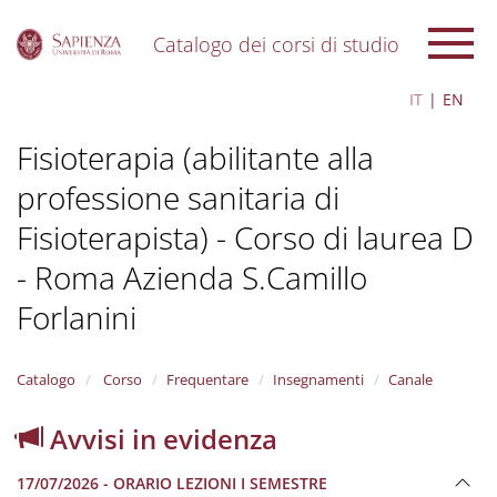
Catalogo dei corsi di studio
S
IT
EN
k
i
Fisioterapia (abilitante alla
p
t
professione sanitaria di
o
m
Fisioterapista) - Corso di laurea D
a
i
- Roma Azienda S.Camillo
n
c
Forlanini
o
n
t
Catalogo
Corso
Frequentare
Insegnamenti
Canale
e
n
Avvisi in evidenza
t
17/07/2026 - ORARIO LEZIONI I SEMESTRE