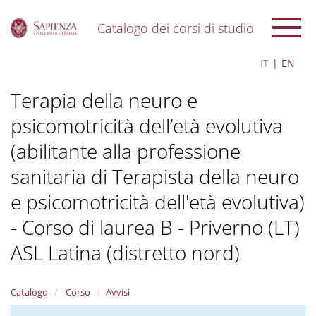
Catalogo dei corsi di studio
S
IT
EN
k
i
Terapia della neuro e
p
t
psicomotricità dell’età evolutiva
o
m
(abilitante alla professione
a
i
sanitaria di Terapista della neuro
n
c
e psicomotricità dell'età evolutiva)
o
- Corso di laurea B - Priverno (LT)
n
t
ASL Latina (distretto nord)
e
n
t
Catalogo
Corso
Avvisi