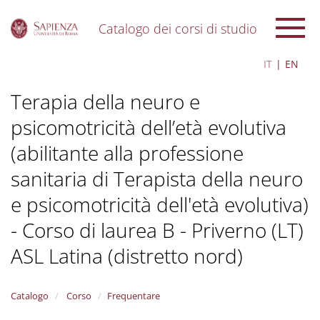
Catalogo dei corsi di studio
S
IT
EN
k
i
Terapia della neuro e
p
t
psicomotricità dell’età evolutiva
o
m
(abilitante alla professione
a
i
sanitaria di Terapista della neuro
n
c
e psicomotricità dell'età evolutiva)
o
- Corso di laurea B - Priverno (LT)
n
t
ASL Latina (distretto nord)
e
n
t
Catalogo
Corso
Frequentare