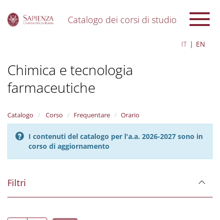
Catalogo dei corsi di studio
S
IT
EN
k
i
Chimica e tecnologia
p
t
farmaceutiche
o
m
a
i
Catalogo
Corso
Frequentare
Orario
n
c
I contenuti del catalogo per l'a.a. 2026-2027 sono in
o
corso di aggiornamento
n
t
e
Filtri
n
t