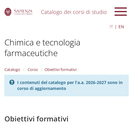
Catalogo dei corsi di studio
S
IT
EN
k
i
Chimica e tecnologia
p
t
farmaceutiche
o
m
a
i
Catalogo
Corso
Obiettivi formativi
n
c
I contenuti del catalogo per l'a.a. 2026-2027 sono in
o
corso di aggiornamento
n
t
e
n
Obiettivi formativi
t