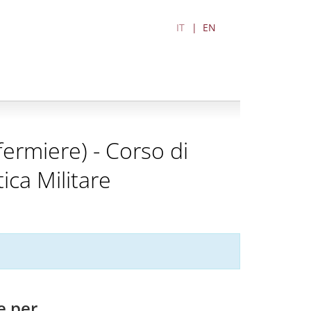
IT
EN
nfermiere) - Corso di
ica Militare
e per