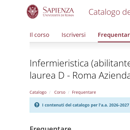
Catalogo de
S
k
i
Il corso
Iscriversi
Frequenta
p
t
o
m
Infermieristica (abilitan
a
i
laurea D - Roma Azienda
n
c
o
n
Catalogo
Corso
Frequentare
t
e
I contenuti del catalogo per l'a.a. 2026-20
n
t
Frequentare