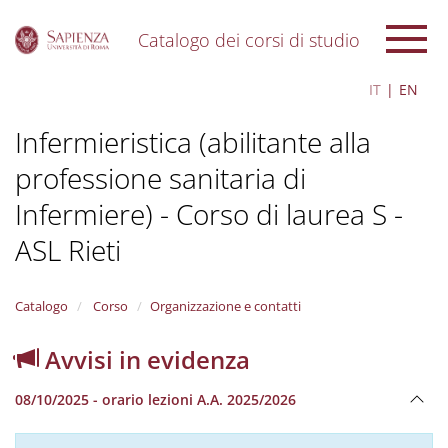
Catalogo dei corsi di studio
S
IT
EN
k
i
Infermieristica (abilitante alla
p
t
professione sanitaria di
o
m
Infermiere) - Corso di laurea S -
a
i
ASL Rieti
n
c
o
Catalogo
Corso
Organizzazione e contatti
n
t
Avvisi in evidenza
e
n
t
08/10/2025 - orario lezioni A.A. 2025/2026